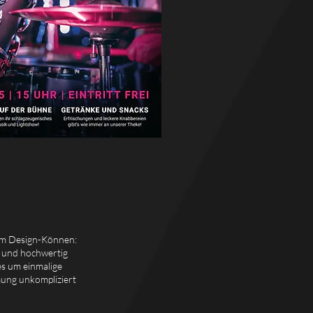
rem Design-Können:
g und hochwertig
 es um einmalige
mung unkompliziert